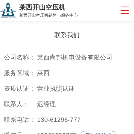
莱西开山空压机
莱西开山空压机销售与服务中心
联系我们
公司名称：
莱西尚邦机电设备有限公司
服务区域：
莱西
资质认证：
营业执照认证
联系人：
迟经理
联系电话：
130-61296-777