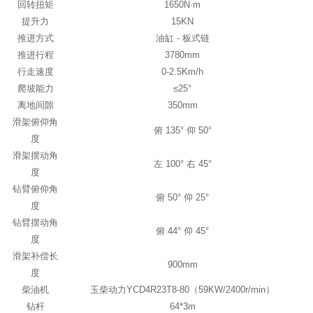
回转扭矩
1650N·m
提升力
15KN
推进方式
油缸 - 板式链
推进行程
3780mm
行走速度
0-2.5Km/h
爬坡能力
≤25°
离地间隙
350mm
滑架俯仰角
俯 135° 仰 50°
度
滑架摆动角
左 100° 右 45°
度
钻臂俯仰角
俯 50° 仰 25°
度
钻臂摆动角
俯 44° 仰 45°
度
滑架补偿长
900mm
度
柴油机
玉柴动力YCD4R23T8-80（59KW/2400r/min）
钻杆
64*3m