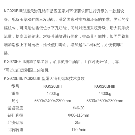
KG920BIII型露天潜孔钻车是应国家对环保要求而进行升级的一款新设
备。配备玉柴双缸国三发动机，满足国家对排放和环保的要求。灵活的变
幅机构，可满足钻凿低位水平孔功能，同时对液压系统升级，增大其系统
流量，提高回转转速。对提升油缸进行优化，提高其可靠性，加固导轨和
增加滑板上下耐磨板，延长使用寿命。增加起吊吊环(板)，方便装卸吊
装。
KG920BHIII增加了集尘器，采用双捕尘油缸，工作时更环保、可靠。
*可以出口定制国二柴油机
KG920BIII/YC920BIII型露天潜孔钻车技术参数
型号
KG920BIII
KG920BHIII
重量
4200kg
4400kg
尺寸
5600×2400×2300mm
5600×2600×2300mm
凿岩硬度
f=6-20
钻孔直径
Φ80-115mm
经济钻深
25m
回转转速
110r/min